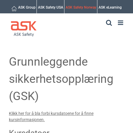
Skip
ASK Group
ASK Safety USA
ASK Safety Norway
ASK eLearning
to
content
Grunnleggende
sikkerhetsopplæring
(GSK)
Klikk her for å bla forbi kursdatoene for å finne
kursinformasjonen.