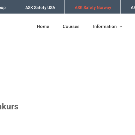
oup
ASK Safety USA
ASK Safety Norway
AS
Home
Courses
Information
nkurs