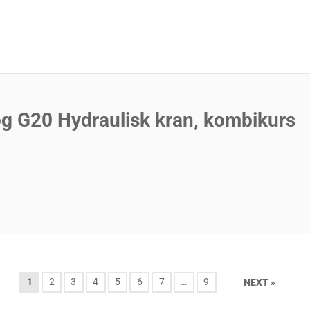
g G20 Hydraulisk kran, kombikurs
1
2
3
4
5
6
7
…
9
NEXT »