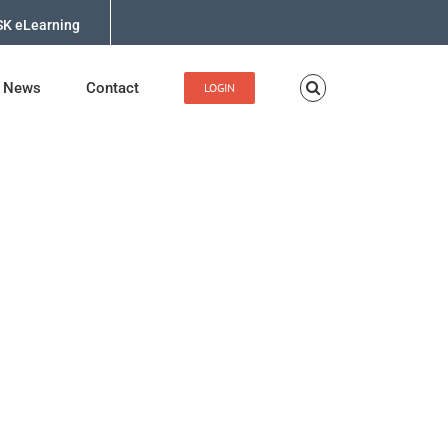
K eLearning
News
Contact
LOGIN