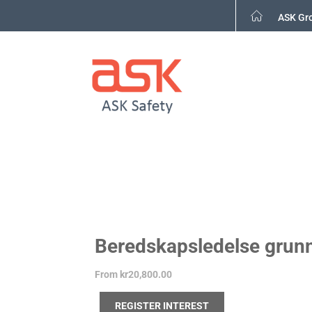
Skip
ASK Gr
to
content
Beredskapsledelse grun
From
kr20,800.00
REGISTER INTEREST