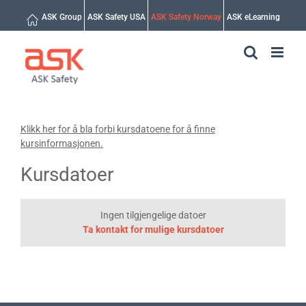
Skip
ASK Group
ASK Safety USA
ASK Safety Norway
ASK eLearning
to
content
Klikk her for å bla forbi kursdatoene for å finne
kursinformasjonen.
Kursdatoer
Ingen tilgjengelige datoer
Ta kontakt for mulige kursdatoer