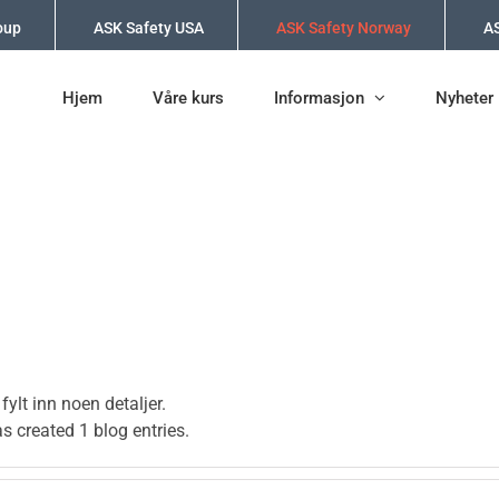
oup
ASK Safety USA
ASK Safety Norway
AS
Hjem
Våre kurs
Informasjon
Nyheter
ylt inn noen detaljer.
s created 1 blog entries.