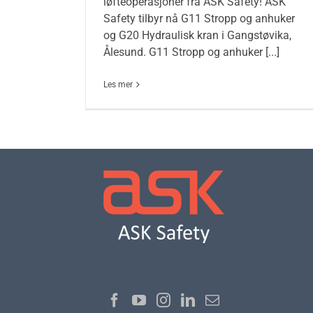
løfteoperasjoner fra ASK Safety! ASK
Safety tilbyr nå G11 Stropp og anhuker
og G20 Hydraulisk kran i Gangstøvika,
Ålesund. G11 Stropp og anhuker [...]
Les mer