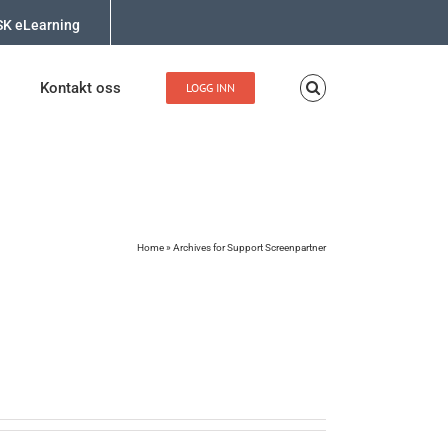
K eLearning
Kontakt oss
LOGG INN
Home
»
Archives for Support Screenpartner