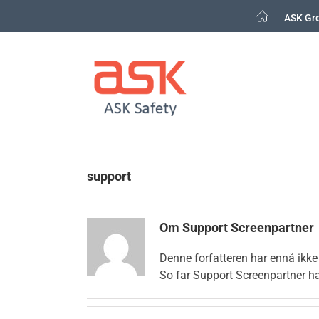
Skip
ASK Gr
to
content
support
Om
Support Screenpartner
Denne forfatteren har ennå ikke f
So far Support Screenpartner ha