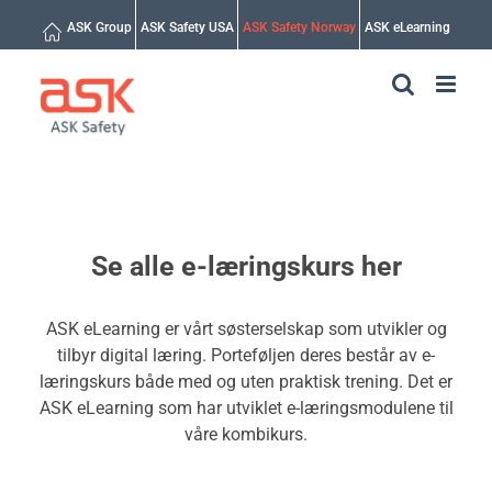
Skip
ASK Group
ASK Safety USA
ASK Safety Norway
ASK eLearning
to
content
Se alle e-læringskurs her
ASK eLearning er vårt søsterselskap som utvikler og
tilbyr digital læring. Porteføljen deres består av e-
læringskurs både med og uten praktisk trening. Det er
ASK eLearning som har utviklet e-læringsmodulene til
våre kombikurs.