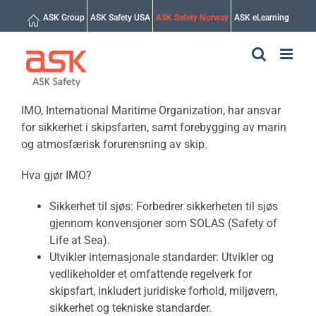
Skip
ASK Group
ASK Safety USA
ASK Safety Norway
ASK eLearning
to
content
IMO, International Maritime Organization, har ansvar
for sikkerhet i skipsfarten, samt forebygging av marin
og atmosfærisk forurensning av skip.
Hva gjør IMO?
Sikkerhet til sjøs: Forbedrer sikkerheten til sjøs
gjennom konvensjoner som SOLAS (Safety of
Life at Sea).
Utvikler internasjonale standarder: Utvikler og
vedlikeholder et omfattende regelverk for
skipsfart, inkludert juridiske forhold, miljøvern,
sikkerhet og tekniske standarder.